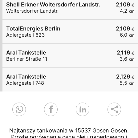
Shell Erkner Woltersdorfer Landstr.
2,109
€
Woltersdorfer Landstr.
4,2
km
TotalEnergies Berlin
2,109
€
Adlergestell 623
6,0
km
Aral Tankstelle
2,119
€
Berliner Straße 11
3,6
km
Aral Tankstelle
2,129
€
Adlergestell 748
5,5
km
Najtanszy tankowania w 15537 Gosen Gosen.
Proste porównanie cena oleju napedowego i