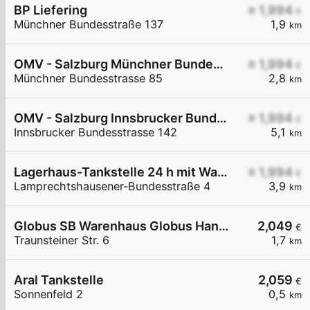
BP Liefering
≥ 1,994
€
Münchner Bundesstraße 137
1,9
km
OMV - Salzburg Münchner Bundesstraße 85
≥ 1,994
€
Münchner Bundesstrasse 85
2,8
km
OMV - Salzburg Innsbrucker Bundesstraße 142
≥ 1,994
€
Innsbrucker Bundesstrasse 142
5,1
km
Lagerhaus-Tankstelle 24 h mit Waschportal
≥ 1,994
€
Lamprechtshausener-Bundesstraße 4
3,9
km
Globus SB Warenhaus Globus Handelshof St. Wendel GmbH & Co. KG Betriebsstätte Freilassing
2,049
€
Traunsteiner Str. 6
1,7
km
Aral Tankstelle
2,059
€
Sonnenfeld 2
0,5
km