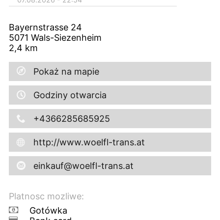
Bayernstrasse 24
5071
Wals-Siezenheim
2,4
km
Pokaż na mapie
Godziny otwarcia
+4366285685925
http://www.woelfl-trans.at
einkauf@woelfl-trans.at
Platnosc mozliwe:
Gotówka