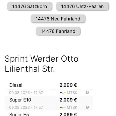
14476 Satzkorn
14476 Uetz-Paaren
14476 Neu Fahrland
14476 Fahrland
Sprint Werder Otto
Lilienthal Str.
Diesel
2,099
€
09.08.2026 - 17:57
MTSK
Super E10
2,009
€
09.08.2026 - 17:57
MTSK
Super E5
2,069
€