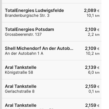
TotalEnergies Ludwigsfelde
2,089
€
Brandenburgische Str. 3
10,1
km
TotalEnergies Potsdam
2,109
€
Grossbeerenstr. 137
2,2
km
Shell Michendorf An der Autobahn 1 A
2,109
€
An der Autobahn 1 A
10,2
km
Aral Tankstelle
2,139
€
Königstraße 58
6,0
km
Aral Tankstelle
2,159
€
Gerlachstraße 8
0,1
km
Aral Tankstelle
2,159
€