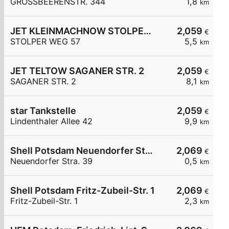
GROSSBEERENSTR. 344
1,8
km
JET KLEINMACHNOW STOLPER WEG 57
2,059
€
STOLPER WEG 57
5,5
km
JET TELTOW SAGANER STR. 2
2,059
€
SAGANER STR. 2
8,1
km
star Tankstelle
2,059
€
Lindenthaler Allee 42
9,9
km
Shell Potsdam Neuendorfer Stra. 39
2,069
€
Neuendorfer Stra. 39
0,5
km
Shell Potsdam Fritz-Zubeil-Str. 1
2,069
€
Fritz-Zubeil-Str. 1
2,3
km