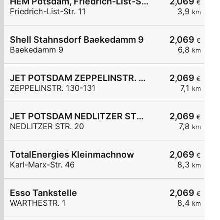
HEM Potsdam, Friedrich-List-Str. 11
2,069
€
Friedrich-List-Str. 11
3,9
km
Shell Stahnsdorf Baekedamm 9
2,069
€
Baekedamm 9
6,8
km
JET POTSDAM ZEPPELINSTR. 130-131
2,069
€
ZEPPELINSTR. 130-131
7,1
km
JET POTSDAM NEDLITZER STR. 20
2,069
€
NEDLITZER STR. 20
7,8
km
TotalEnergies Kleinmachnow
2,069
€
Karl-Marx-Str. 46
8,3
km
Esso Tankstelle
2,069
€
WARTHESTR. 1
8,4
km