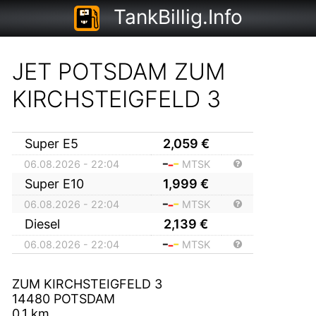
TankBillig.Info
JET POTSDAM ZUM
KIRCHSTEIGFELD 3
Super E5
2,059
€
06.08.2026 - 22:04
MTSK
Super E10
1,999
€
06.08.2026 - 22:04
MTSK
Diesel
2,139
€
06.08.2026 - 22:04
MTSK
ZUM KIRCHSTEIGFELD 3
14480
POTSDAM
0,1
km