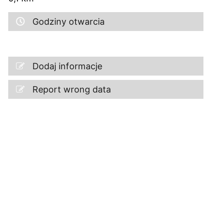
Godziny otwarcia
Dodaj informacje
Report wrong data