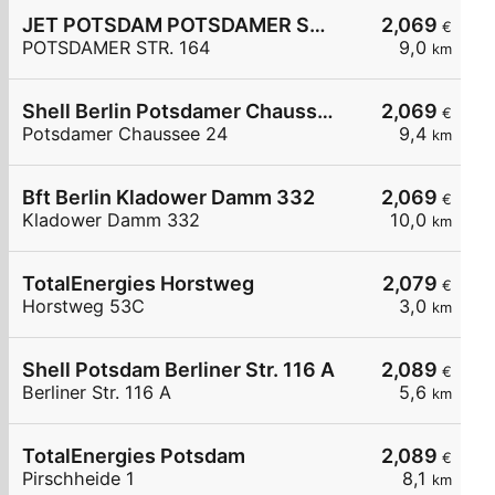
JET POTSDAM POTSDAMER STR. 164
2,069
€
POTSDAMER STR. 164
9,0
km
Shell Berlin Potsdamer Chaussee 24
2,069
€
Potsdamer Chaussee 24
9,4
km
Bft Berlin Kladower Damm 332
2,069
€
Kladower Damm 332
10,0
km
TotalEnergies Horstweg
2,079
€
Horstweg 53C
3,0
km
Shell Potsdam Berliner Str. 116 A
2,089
€
Berliner Str. 116 A
5,6
km
TotalEnergies Potsdam
2,089
€
Pirschheide 1
8,1
km