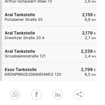
Arthur-Scheunert-Allee 73
2,6
km
Aral Tankstelle
2,159
€
Potsdamer Straße 55
9,6
km
Aral Tankstelle
2,179
€
Drewitzer Straße 20 A
2,7
km
Aral Tankstelle
2,239
€
Grossbeerenstraße 121
2,4
km
Esso Tankstelle
2,799
€
KRONPRINZESSINNENWEG 120
8,5
km