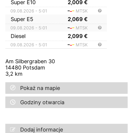
Super E10
2,009
€
09.08.2026 - 5:01
MTSK
Super E5
2,069
€
09.08.2026 - 5:01
MTSK
Diesel
2,099
€
09.08.2026 - 5:01
MTSK
Am Silbergraben 30
14480
Potsdam
3,2
km
Pokaż na mapie
Godziny otwarcia
Dodaj informacje