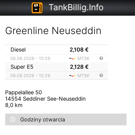
TankBillig.Info
Greenline Neuseddin
Diesel
2,108
€
08.08.2026 - 15:29
MTSK
Super E5
2,128
€
08.08.2026 - 15:29
MTSK
Pappelallee 50
14554
Seddiner See-Neuseddin
8,0
km
Godziny otwarcia