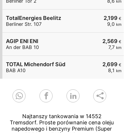
Berliner Tor 2
8,6
km
TotalEnergies Beelitz
2,199
€
Berliner Str. 107
9,0
km
AGIP ENI ENI
2,569
€
An der BAB 10
7,7
km
TOTAL Michendorf Süd
2,699
€
BAB A10
8,1
km
Najtanszy tankowania w 14552
Tremsdorf. Proste porównanie cena oleju
napedowego i benzyny Premium (Super