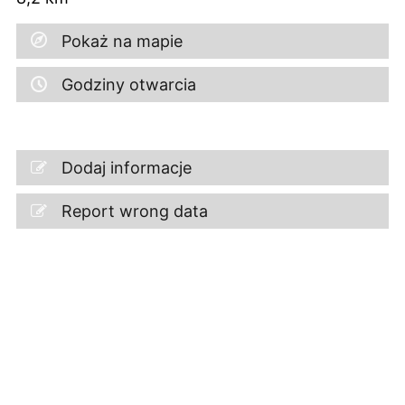
Pokaż na mapie
Godziny otwarcia
Dodaj informacje
Report wrong data