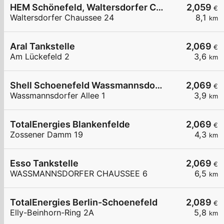
HEM Schönefeld, Waltersdorfer Chaussee
2,059
€
Waltersdorfer Chaussee 24
8,1
km
Aral Tankstelle
2,069
€
Am Lückefeld 2
3,6
km
Shell Schoenefeld Wassmannsdorfer Allee 1
2,069
€
Wassmannsdorfer Allee 1
3,9
km
TotalEnergies Blankenfelde
2,069
€
Zossener Damm 19
4,3
km
Esso Tankstelle
2,069
€
WASSMANNSDORFER CHAUSSEE 6
6,5
km
TotalEnergies Berlin-Schoenefeld
2,089
€
Elly-Beinhorn-Ring 2A
5,8
km