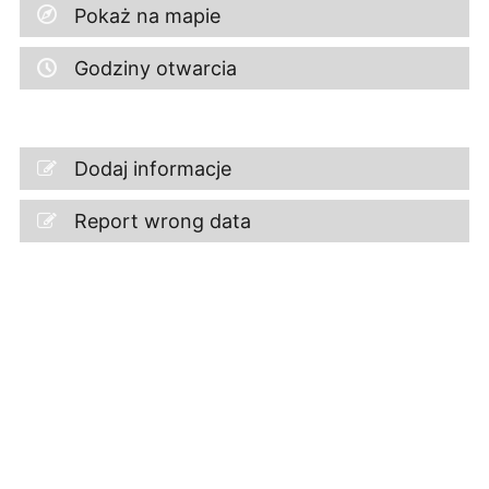
Pokaż na mapie
Godziny otwarcia
Dodaj informacje
Report wrong data