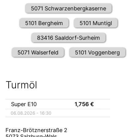
5071 Schwarzenbergkaserne
5101 Bergheim
5101 Muntigl
83416 Saaldorf-Surheim
5071 Walserfeld
5101 Voggenberg
Turmöl
Super E10
1,756
€
06.08.2026 - 16:30
Franz-Brötznerstraße 2
5073
Salzburg-Wals