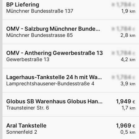
BP Liefering
≥ 1,784
€
Münchner Bundesstraße 137
1,9
km
OMV - Salzburg Münchner Bundesstraße 85
≥ 1,784
€
Münchner Bundesstrasse 85
2,8
km
OMV - Anthering Gewerbestraße 13
≥ 1,784
€
Gewerbestraße 13
4,2
km
Lagerhaus-Tankstelle 24 h mit Waschportal
≥ 1,784
€
Lamprechtshausener-Bundesstraße 4
3,9
km
Globus SB Warenhaus Globus Handelshof St. Wendel GmbH & Co. KG Betriebsstätte Freilassing
1,949
€
Traunsteiner Str. 6
1,7
km
Aral Tankstelle
1,969
€
Sonnenfeld 2
0,5
km