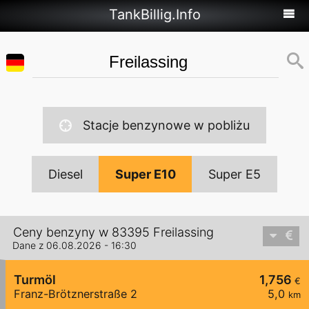
TankBillig.Info
Stacje benzynowe w pobliżu
Diesel
Super E10
Super E5
Ceny benzyny w 83395 Freilassing
Dane z 06.08.2026 - 16:30
Turmöl
1,756
€
Franz-Brötznerstraße 2
5,0
km